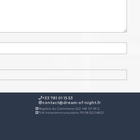
+33 781 01 15 53
contact@dream-of-night.fr
Registre du Commerce 522 148 121 RCS
TVA Intracommunautaire FR 08 522148121