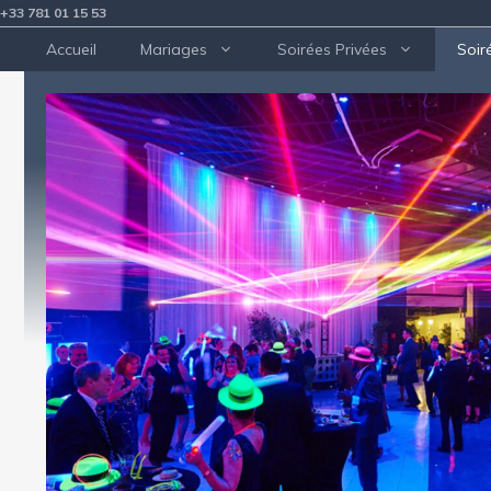
Aller
+33 781 01 15 53
au
Accueil
Mariages
Soirées Privées
Soir
contenu